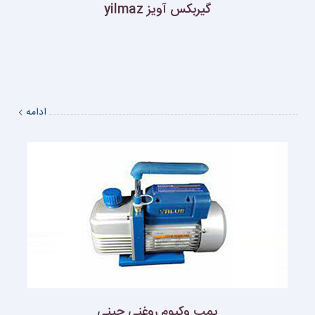
گيربكس آويز yilmaz
ادامه
پمپ وكيوم روغنى چينى