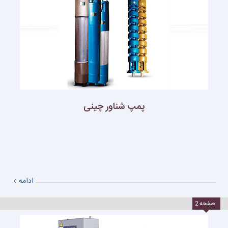
پمپ شناور چينى
ادامه
صفحه
2