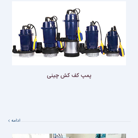
پمپ كف كش چينى
ادامه