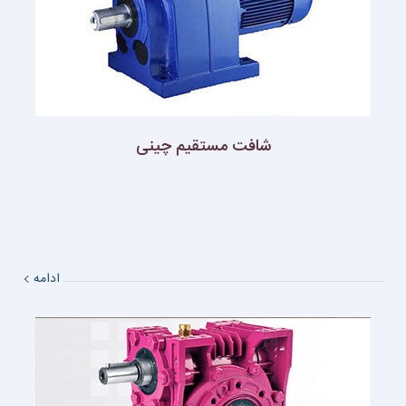
شافت مستقيم چينى
ادامه