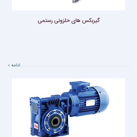
گيربكس هاى حلزونى رستمى
ادامه