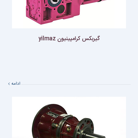
گيربكس كرامپينيون yilmaz
ادامه