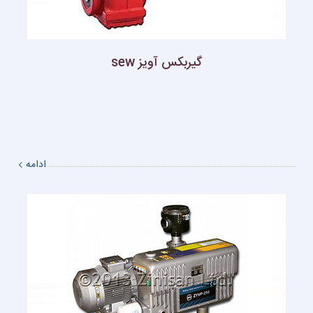
گيربكس آويز sew
ادامه