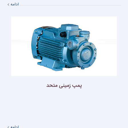
ادامه
پمپ زمينى متحد
ادامه