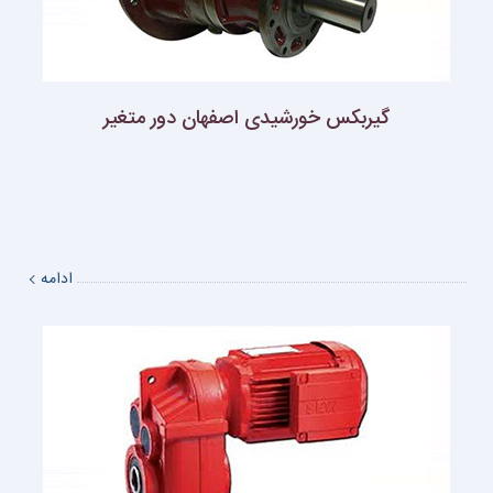
گيربكس خورشيدى اصفهان دور متغير
ادامه