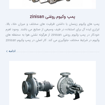
پمپ وكيوم روغنى zinisan
پمپ های وکیوم زینسان با داشتن ظرفیت های مختلف و میزان خلاء بالا،
ابزاری ایده آل برای استفاده در طیف وسیعی از صنایع می باشند. وجود اهرم
خودکار در پمپ وکیوم روغنی zinisan از هرگونه نشتی هوا به محفظه های
وکیوم در شرایط مختلف جلوگیری می کند. کار اصلی در پمپ وکیوم zinisan
توسط حرکت دورانی پره ها و تیغه ها و تولید نیروی گریز از مرکز داخل
ادامه
سیلندر انجام می شود. حرکت رفت و برگشتی پره ها در این فضا ها و
قرارگیری آنها در نقطه مکش، باعث ایجاد عمل وکیوم می شود.