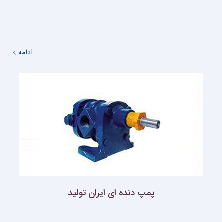
ادامه
پمپ دنده اى ايران توليد