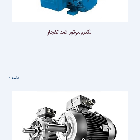
الکتروموتور ضدانفجار
ادامه