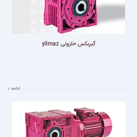
گيربكس حلزونى yilmaz
ادامه