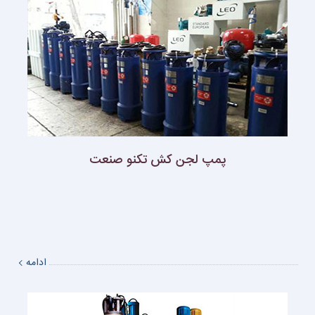
پمپ لجن كش تكنو صنعت
ادامه