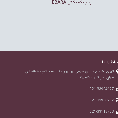
پمپ كف كش EBARA
تباط با ما
‌تهران، خيابان سعدي جنوبي، رو بروي بانك سپه، كوچه خوانساري،
سراي امير كبير، پلاك ٣٨
021-33994627
021-33950937
021-33113733