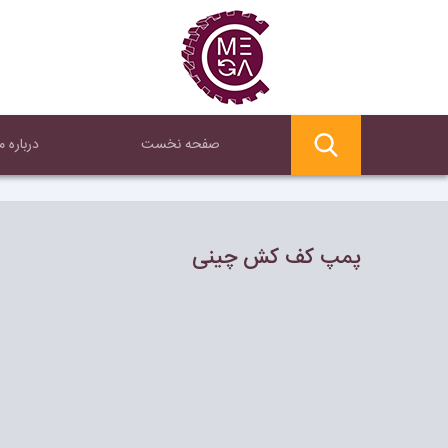
صفحه نخست
درباره ما
پمپ كف كش چينى