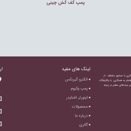
پمپ كف كش چينى
لینک های مفید
ار
اری با صنایع مختلف ؛ از
الکترو گیربکس
تخر به همکاری با پالایشگاه
رزیل و سایر برندهای معتبر در زمینه
پمپ وکیوم
اینورتر اشنایدر
محصولات
درباره ما
گالری