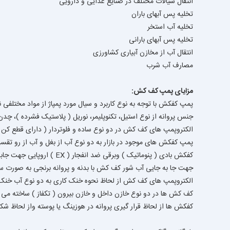
انتقال سیالات مختلف در صنایع غذایی و دارویی
تخلیه پس آبهای باران
تخلیه آب استخر
تخلیه پس آبهای بارانی
انتقال آب از مخازن آبیاری کشاورزی
مصارف آب شرب
مزایای پمپ کف کش:
پمپ کفکش با توجه به نوع کاربرد و سيال مورد پمپاژ از مواد مختلفی
جنس پروانه از نوع استیل، تکنوپلیمر، نوریل ( پلاستیک فشرده )، چدن
الکتروپمپ های کف کش در دو نوع ساده و فلوتردار ( دارای قطع کن ب
پمپ کفکش های موجود در بازار به دو نوع آب از بغل و آب از رو تقس
کفکش بادی ( پنوماتیک ) وبرقی ضد انفجار ( EX ) اروپایی جهت جابه جایی انواع سیالات شیمیایی و قابل اشتعال و انفجار و انواع مشتقات نفتی با بدنه چدن و قابل ارایه است.
جهت جا به جایی آب شور کف کش با بدنه و پروانه برنجی به صورت سف
الکتروپمپ های کف کش از لحاظ نحوه خنک کاری به دو نوع آب خنک
کف کش ها در دو نوع خازن داخل و خازن بیرون ( تکفاز ) ساخته می 
کفکش ها از لحاظ قرار گیری پروانه در هوزینگ یا پوسته واز لحاظ شکل 