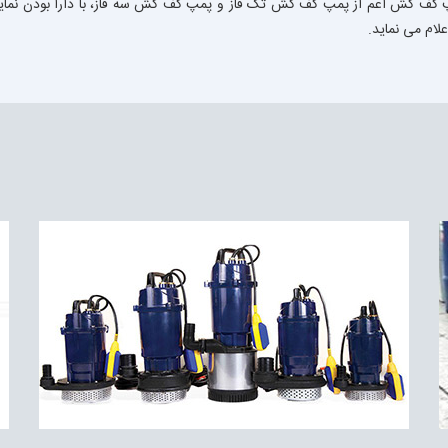
اع پمپ کف کش اعم از پمپ کف کش تک فاز و پمپ کف کش سه فاز، با دارا بودن نما
لام می نماید.