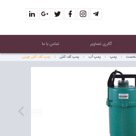
گالری تصاویر
تماس با ما
نخست
پمپ
پمپ آب
پمپ کف کش
پمپ كف كش چينى