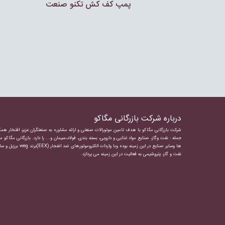
پمپ كف كش تكنو صنعت
درباره شرکت بازرگانی مگاکو
شرکت بازرگانی مگاکو با هدف تامین موتورالات صنعتی و ارائه مشاوره به صنعتگران عزیز، افتخار همک
جمله : نفت وگاز، صنایع مواد غذایی و دارویی، بسته بندی، فولاد،،سیمان و... را دارد.
بازرگانی مگاکو
مف
ها وسایر صنایع در این زمینه بوده وبا واردات
الکتروموتورهای ضد انفجار
(EEX)برند weg ب
نفت و گاز، پتروشیمی به فعالیت در این زمینه می پردازد.