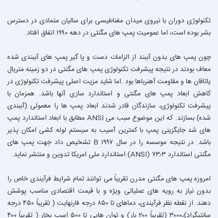
تکنولوژی دوران با نیروی میدان مغناطیسی برای سالیان متمادی در دسترس
بشر بوده است، اما عمومیت پمپ های مگنتی در دهه ۱۹۹۰ اتفاق افتاد.
چون پمپ های بدون آببند از الزامات دست و پا گیر پمپ های آببندی شده
معاف بودند در نتیجه پیشرفت تکنولوژی پمپ های مگنتی در دو زمینه متریال
یاتاقان ها و مقاومت آهنرباها بود .اما شاید مزیت اصلی پیشرفت تکنولوژی در
کاهش ابعاد پمپ های مگنتی و استاندارد سازی آنها باشد. همزمان با
پیشرفت تکنولوژی، سازندگان قادر شدند ابعاد پمپ ها را معمولی (آببندی
شده) بسازند. که این موضوع سبب می ANSI مطابق با ابعاد استاندارد پمپ
های شد جایگزینی پمپ با کمترین آسیب به سیستم لوله کشی امکان پذیر
باشد. در نتیجه موسسه را در سال ۱۹۹۷ B تشخیص داد جهت پمپ های
مگنتی استاندارد ۷۳٫۳ (ANSI) استاندارد ملی امریکا تدوین و منتشر نماید.
امروزه پمپ های مگنتی مدرن تقریباً می توانند تمام شرایط فرآیندی خاص را
بدون نیاز به رویه های عملیاتی ویژه و با قیمت اقتصادی مناسب پوشش
دهند. از نقطه نظر فرآیندی، دماهای تا ۸۵۰ درجه فارنهایت ( تقریباً ۴۵۰ درجه
سانتیگراد)،۳۰۰۰ (تقریباً ۲۰۰ بار) و توان هایی تا ۵۰۰ اسب بخار ( تقریباً ۴۰۰