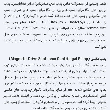
طیف وسیعی از محصولات شامل پمپ های سانتریفیوژ درایو مغناطیسی، پمپ
توربین های مگا درایو، پمپ های پره ای مگا درایو، پمپ های عمودی، پمپ
های مکانیکی و پمپ های خلاء، ساخته شده در مواد گرمانرم (PP یا PVDF)
یا مواد فلزی (AISI 316، Titanium ، Hastelloy). تمام پمپ های
GemmeCotti مطابق با دستورالعمل ماشین آلات (CE / 2006/42) است.
اين پمپ ها كه به پمپ هاى pp يا پمپ اسيد معروف ميباشند بدون سيل
بوده و از جنس pp يا pvdf ميباشند كه به دليل حذف سيل ،مواد نيز نشت
نمي كنند.
پمپ مگنتی (Magnetic Drive Seal-Less Centrifugal Pump)
پمپ های مگنتی از زمان پیدایش خود در دهه ۱۹۴۰ تغییرات زیادی کرده
است. اگرچه طراحی های اولیه تا حدودی ویژه و قابلیتهای محدودی داشتند
اما مصرف کننده های صنعتی به خاطر قابلیت این پمپ ها در حل مسائل
مربوط به پمپاژ سیالات شیمیایی مرگبار و انتقال روغن داغ مجذوب تکنولوژی
پمپ های مگنتی شدند. بعد از سالها پیشرفت تکنولوژی، پمپ های مگنتی
فعلی استانداردهای صنایع مختلف را پوشش می دهند و قابلیت کاربرد بسیار
متنوعی پیدا کرده اند. در بسیاری از واحدهای فرآیندی استفاده از پمپ های
آببندی شده جای خود را به پمپ های مگنتی داده است.