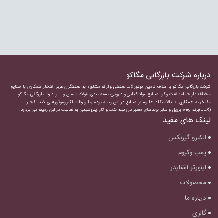
درباره شرکت بازرگانی مگاکو
شرکت بازرگانی مگاکو با هدف تامین موتورالات صنعتی و ارائه مشاوره به صنعتگران عزیز، افتخار همکاری با صنایع
مختلف ؛ از جمله : نفت وگاز، صنایع مواد غذایی و دارویی، بسته بندی، فولاد،،سیمان و... را دارد.
بازرگانی مگاکو
مفتخر به همکاری با پالایشگاه ها وسایر صنایع در این زمینه بوده وبا واردات
الکتروموتورهای ضد انفجار
(EEX)برند weg برزیل و سایر برندهای معتبر در زمینه نفت و گاز، پتروشیمی به فعالیت در این زمینه می پردازد.
لینک های مفید
الکترو گیربکس
پمپ وکیوم
اینورتر اشنایدر
محصولات
درباره ما
گالری