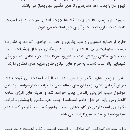
کیلووات) با پمپ psi فشارهایی تا های مگنتی قابل پمپاژ می باشند.
امروزه این پمپ ها در پالایشگاه ها جهت انتقال سیالات داغ، اسیدها،
کاستیک ها ، آروماتیک ها و آبهای شور استفاده می شود.
خارج از صنایع شیمیایی و هیدروکربنی و حتی در جاهایی که دما و فشار بالا
نیست، مقبولیت پمپ PFA و PTFE های مگنتی در حال پیشرفت است.
پمپ های مگنتی پوشش شده با فلوروپلیمرها مانند در جاهایی که خوردگی
شیمیایی بالا است نسبت به طرح های آلیاژی فلزی هزینه های کمتری دارند.
وقتی از پمپ های مگنتی پوشش شده با نافلزات استفاده می گردد تلفات
جریان گردابی ناشی از میدان های مغناطیسی به مراتب کمتر خواهد بود. این
موضوع سبب افزایش راندمان پمپ خواهد شد و هزینه های انرژی سالانه
کاهش می یابد. در حال حاضر استفاده از پمپ های مگنتی با پوشش نافلزات،
تکنولوژی استانداردی در کاربردهای اسید سولفوریک، اسید کلریدریک، سدیم
هیدروکسید و سدیم هیپوکلرایت می باشد.
برای مصرف کنندگانی که سادگی و قابلیت اطمینان کلی اهمیت دارد، پمپ