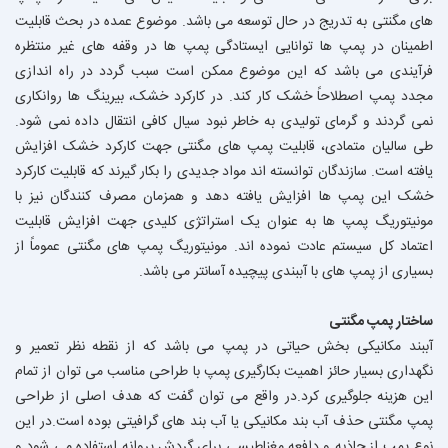
های مگنتی به تدریج در حال توسعه می باشد. موضوع عمده در بحث قابلیت
اطمینان در پمپ ها توانایی ایستادگی پمپ ها در وقفه های غیر منتظره
فرآیندی می باشد که این موضوع ممکن است سبب گردد در راه اندازی
مجدد پمپ اصطلاحاً خشک کار کند. در کارکرد خشک، بیرینگ ها روانکاری
نمی گردند و گرمای تولیدی به خاطر نبود سیال کافی انتقال داده نمی شود.
طی سالیان متمادی، قابلیت پمپ های مگنتی جهت کارکرد خشک افزایش
یافته است. سازندگان توانسته اند مواد جدیدی را بکار گیرند که قابلیت کارکرد
خشک این پمپ ها افزایش یافته دهد و همزمان مصرف کنندگان نیز با
مونیتوریگ پمپ ها به عنوان یک استراتژی کلیدی جهت افزایش قابلیت
اعتماد کل سیستم عادت نموده اند. مونیتوریگ پمپ های مگنتی عموماً از
بسیاری از پمپ های با آببندی پیچیده آسانتر می باشد.
ساختار پمپ مگنتی
آببند مکانیکی بخش حیاتی در پمپ می باشد که از نقطه نظر تعمیر و
نگهداری بسیار حائز اهمیت بکارگیری پمپ با طراحی مناسب می توان از تمام
این هزینه جلوگیری کرد.در واقع می توان گفت که هدف اصلی از طراحی
پمپ مگنتی حذف آب بند مکانیکی یا آب بند های گرافیتی بوده است.در این
نوع پمپ از جاذبه و دافعه مغناطیسی برای گردش پروانه استفاده می شود و