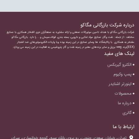
درباره شرکت بازرگانی مگاکو
شرکت بازرگانی مگاکو با هدف تامین موتورالات صنعتی و ارائه مشاوره به صنعتگران عزیز، افتخار همکاری با صنایع
مختلف ؛ از جمله : نفت وگاز، صنایع مواد غذایی و دارویی، بسته بندی، فولاد،،سیمان و... را دارد.
بازرگانی مگاکو
مفتخر به همکاری با پالایشگاه ها وسایر صنایع در این زمینه بوده وبا واردات
الکتروموتورهای ضد انفجار
(EEX)برند weg برزیل و سایر برندهای معتبر در زمینه نفت و گاز، پتروشیمی به فعالیت در این زمینه می پردازد.
لینک های مفید
الکترو گیربکس
پمپ وکیوم
اینورتر اشنایدر
محصولات
درباره ما
گالری
ارتباط با ما
‌تهران، خيابان سعدي جنوبي، رو بروي بانك سپه، كوچه خوانساري، سراي