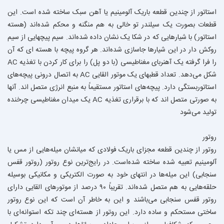
استاتور از چندین قطعه باریک آلومینیم یا آهن سبک ساخته شده است. این
قطعات بصورت یک سیلندر تو خالی به هم منگنه و محکم شده‌اند (هسته
استاتور) با شیارهایی که در شکا یک نشان داده شده‌اند. سیم پیچهایی از سیم
روکش دار در این شیارها جاسازی شده‌اند. هر گروه پیچه با هسته ای که آن
را فرا گرفته یک آهنربای مغناطیسی (با دو پل) را برای کار کردن با تغذیه AC
شکل می‌دهد. تعداد قطبهای یک موتور القایی AC به اتصال درونی پیچه‌های
استاتوربستگی دارد. پیچه‌های استاتور مستقیماً به منبع انرژی متصل اند. آنها
به صورتی متصل اند که با برقراری تغذیه AC یک میدان مغناطیسی چرخنده
تولید می‌شود
روتور
روتور از چندین قطعه مجزای باریک فولادی که میانشان میله‌هایی از مس یا
آلومینیم تعبیه شده ساخته شده‌است. در رایج‌ترین نوع روتور (روتور قفس
سنجابی) این میله‌ها در انتهای خود به صورت الکتریکی و مکانیکی بوسیله
حلقه‌هایی به هم متصل شده‌اند. تقریباً ۹۰ درصد از موتورهای القایی دارای
روتور قفس سنجابی می‌باشند و این به خاطر آن است که این نوع روتور
ساختی مستحکم و ساده دارد. این روتور از هسته‌ای چند تکه استوانه‌ای با