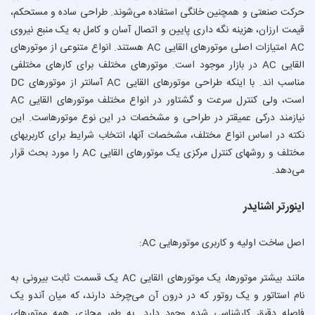
حرکت صنعتی و همچنین خانگی استفاده می‌شوند. طراحی ساده و مستحکم،
قیمت ارزان، هزینه نگه داری پایین و اتصال آسان و کامل به یک منبع نیروی
AC امتیازات اصلی موتورهای القایی AC هستند. انواع متنوعی از موتورهای
القایی AC در بازار موجود است. موتورهای مختلف برای کارهای مختلفی
مناسب اند. با اینکه طراحی موتورهای القایی AC آسانتر از موتورهای DC
است، ولی کنترل سرعت و گشتاور در انواع مختلف موتورهای القایی AC
نیازمند درکی عمیقتر در طراحی و مشخصات در این نوع موتورهاست. این
نکته در اساس انواع مختلف، مشخصات آنها، انتخاب شرایط برای کاربریهای
مختلف و روشهای کنترل مرکزی یک موتورهای القایی AC را مورد بحث قرار
می‌دهد.
اینورتر اشنایدر
اصل ساخت اولیه و کاربری موتورهايى AC:
مانند بیشتر موتورها، یک موتورهای القایی AC یک قسمت ثابت بیرونی به
نام استاتور و یک روتور که در درون آن می‌چرخد دارند، که میان آندو یک
فاصله دقیق کارشناسی شده وجود دارد. به طور مجازی همه موتورهای