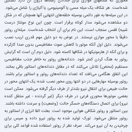
محوری که شکافهای موازی برای جادادن رساناها درون آن دارد تشکیل
شده‌است. هر شکاف یک میله مسی یا آلومینیومی یا آلیاژی را شامل می‌شود.
در این میله‌ها به طور دائمی بوسیله حلقه‌های انتهایی آنها همچنان که در شکل
دو مشاهده می‌شود مدار کوتاه برقرار است. چون این نوع مونتاژ درست
شبیه) قفس سنجاب است، این نام برای آن انتخاب شده‌است. میله‌ای روتور
دقیقاً با محور موازی نیستند. در عوض به دو دلیل مهم قدری اریب نصب
می‌شوند. دلیل اول آنکه موتور با کاهش صوت مغناطیسی بدون صدا کارکرده
و برای آنکه از هارمونیکها در شکافها کاسته شود. دلیل دوم آن است که گرایش
روتور به هنگ کردن کمتر شود. دندانه‌های روتور به خاطر جذب مغناطیسی
مستقیم (محض) تلاش می‌کنند که در مقابل دندانه‌های استاتور باقی بمانند.
این اتفاق هنگامی می‌افتد که تعداد دندانه‌های روتور و استاتور برابر باشند.
روتور بوسیله مهارهایی در دو انتها روی محور نصب شده؛ یک انتهای محور در
حالت طبیعی برای انتقال نیرو بلندتر از طرف دیگر گرفته می‌شود. ممکن است
بعضی موتورها محوری فرعی در طرف دیگر (غیر گردنده - غیر منتقل کننده
نیرو) برای اتصال دستگاه‌های حسگر حالت (وضعیت) و سرعت داشته باشند.
بین استاتور و روتور شکافی هوایی موجود است. بعلت القا انرژی از استاتور به
روتور منتقل می‌شود. تورک تولید شده به روتور نیرو داده و سپس برای
چرخیدن به آن نیرو می‌کند. صرف نظر از روتور استفاده شده قواعد کلی برای