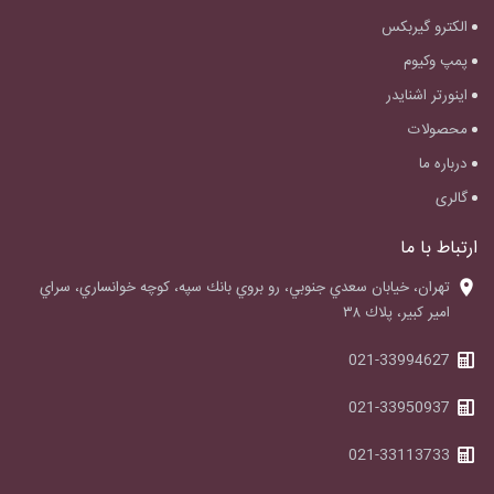
الکترو گیربکس
پمپ وکیوم
اینورتر اشنایدر
محصولات
درباره ما
گالری
ارتباط با ما
‌تهران، خيابان سعدي جنوبي، رو بروي بانك سپه، كوچه خوانساري، سراي
امير كبير، پلاك ٣٨
021-33994627
021-33950937
021-33113733