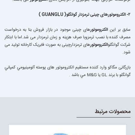
۲-
الکتروموتور
های چینی ترمزدار گوانگلو( GUANGLU )
سابق بر این
الکتروموتور
های چینی موجود در بازار فروش بنا به درخواست
مصرف کننده با نصب ترمزوبا صرف هزینه و زمان ترمزدار می شد.اما با ابتکار
شرکت گوانگلو
الکتروموتور
های ترمزدارچینی به صورت فابریک کارخانه تولید می
شود.
بازرگانى مگاكو وارد كننده مستقيم الكتروموتور هاى پوسته آلومينيومي كمپاني
گوانگلو با برند GL يا M&G مي باشد .
محصولات مرتبط