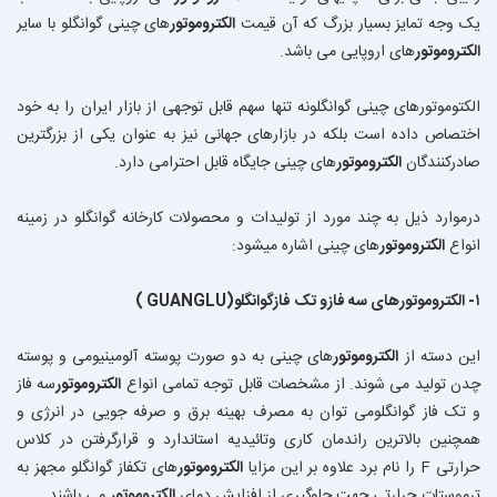
یک وجه تمایز بسیار بزرگ که آن قیمت
الکتروموتور
های چینی گوانگلو با سایر
الکتروموتور
های اروپایی می باشد.
الکتوموتورهای چینی گوانگلونه تنها سهم قابل توجهی از بازار ایران را به خود
اختصاص داده است بلکه در بازارهای جهانی نیز به عنوان یکی از بزرگترین
صادرکنندگان
الکتروموتور
های چینی جایگاه قابل احترامی دارد.
درموارد ذیل به چند مورد از تولیدات و محصولات کارخانه گوانگلو در زمینه
انواع
الکتروموتور
های چینی اشاره میشود:
۱-
الکتروموتور
های سه فازو تک فازگوانگلو(GUANGLU )
این دسته از
الکتروموتور
های چینی به دو صورت پوسته آلومینیومی و پوسته
چدن تولید می شوند. از مشخصات قابل توجه تمامی انواع
الکتروموتور
سه فاز
و تک فاز گوانگلومی توان به مصرف بهینه برق و صرفه جویی در انرژی و
همچنین بالاترین راندمان کاری وتائیدیه استاندارد و قرارگرفتن در کلاس
حرارتی F را نام برد علاوه بر این مزایا
الکتروموتور
های تکفاز گوانگلو مجهز به
ترموستات حرارتی جهت جلوگیری از افزایش دمای
الکتروموتور
می باشند.