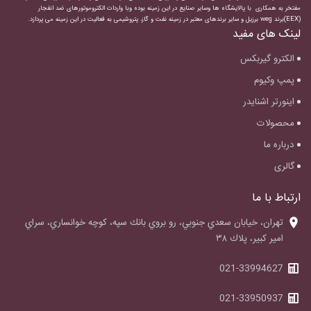
مفتخر به همکاری با پالایشگاه ها وسایر صنایع در این زمینه بوده وبا واردات
الکتروموتورهای ضد انفجار
(EEX)برند weg برزیل و سایر برندهای معتبر در زمینه نفت و گاز، پتروشیمی به فعالیت در این زمینه می پردازد.
لینک های مفید
الکترو گیربکس
پمپ وکیوم
اینورتر اشنایدر
محصولات
درباره ما
گالری
ارتباط با ما
‌تهران، خيابان سعدي جنوبي، رو بروي بانك سپه، كوچه خوانساري، سراي
امير كبير، پلاك ٣٨
021-33994627
021-33950937