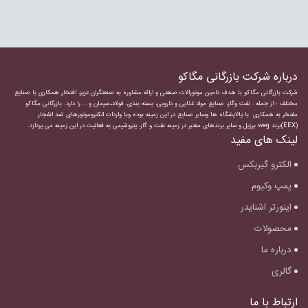
درباره شرکت بازرگانی مگاکو
شرکت بازرگانی مگاکو با هدف تامین موتورالات صنعتی و ارائه مشاوره به صنعتگران عزیز، افتخار همکاری با صنایع
مختلف ؛ از جمله : نفت وگاز، صنایع مواد غذایی و دارویی، بسته بندی، فولاد،،سیمان و... را دارد.
بازرگانی مگاکو
مفتخر به همکاری با پالایشگاه ها وسایر صنایع در این زمینه بوده وبا واردات
الکتروموتورهای ضد انفجار
(EEX)برند weg برزیل و سایر برندهای معتبر در زمینه نفت و گاز، پتروشیمی به فعالیت در این زمینه می پردازد.
لینک های مفید
الکترو گیربکس
پمپ وکیوم
اینورتر اشنایدر
محصولات
درباره ما
گالری
ارتباط با ما