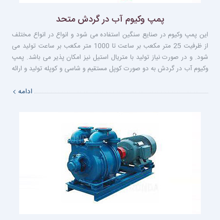
پمپ وکیوم آب در گردش متحد
این پمپ وکیوم در صنایع سنگین استفاده می شود و انواع در انواع مختلف
از ظرفيت 25 متر مكعب بر ساعت تا 1000 متر مكعب بر ساعت تولید می
شود. و در صورت نیاز تولید با متریال استیل نیز امکان پذیر می باشد. پمپ
وکیوم آب در گردش به دو صورت كوپل مستقيم و شاسى و كوپله تولید و ارائه
مى شود. با توجه به مزایای متعدد پمپ وکیوم آب در گردش مانند: • جابه
ادامه
جایی گاز های و مایعات • عدم اصطکاک بین قطعات مکانیکی • تک محوره
بودن استفاده از آن در حال افزایش است.