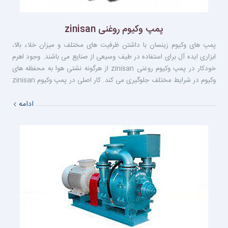
پمپ وكيوم روغنى zinisan
پمپ های وکیوم زینسان با داشتن ظرفیت های مختلف و میزان خلاء بالا،
ابزاری ایده آل برای استفاده در طیف وسیعی از صنایع می باشند. وجود اهرم
خودکار در پمپ وکیوم روغنی zinisan از هرگونه نشتی هوا به محفظه های
وکیوم در شرایط مختلف جلوگیری می کند. کار اصلی در پمپ وکیوم zinisan
توسط حرکت دورانی پره ها و تیغه ها و تولید نیروی گریز از مرکز داخل
ادامه
سیلندر انجام می شود. حرکت رفت و برگشتی پره ها در این فضا ها و
قرارگیری آنها در نقطه مکش، باعث ایجاد عمل وکیوم می شود.