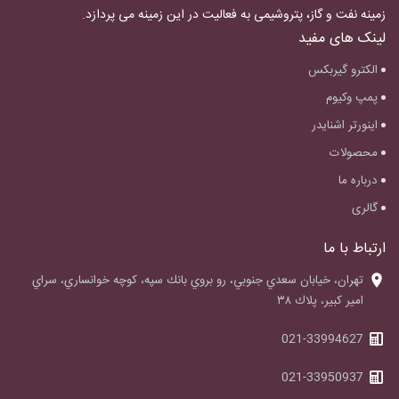
زمینه نفت و گاز، پتروشیمی به فعالیت در این زمینه می پردازد.
لینک های مفید
الکترو گیربکس
پمپ وکیوم
اینورتر اشنایدر
محصولات
درباره ما
گالری
ارتباط با ما
‌تهران، خيابان سعدي جنوبي، رو بروي بانك سپه، كوچه خوانساري، سراي
امير كبير، پلاك ٣٨
021-33994627
021-33950937