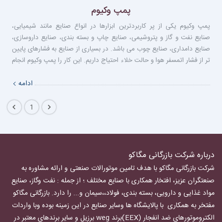
پمپ وکیوم
پمپ وکیوم یکی از پر کاربردترین ابزارها در انواع صنایع مانند شیمیایی،
صنایع نفت و گاز و پتروشیمی، صنایع چاپ و بسته بندی، صنایع داروسازی،
صنایع دامداری، صنایع چوب می باشد. در بسیاری از صنایع به فشارهای پایین
تر از فشار اتمسفر هوا و حالت خلاء احتیاج داریم. این کار را پمپ وکیوم انجام
می دهند. حوزه عملکرد سیستم های وکیوم مابین فشار اتمسفر و صفر مطلق
است.
ادامه
1
درباره شرکت بازرگانی مگاکو
شرکت بازرگانی مگاکو با هدف تامین موتورالات صنعتی و ارائه مشاوره به
صنعتگران عزیز، افتخار همکاری با صنایع مختلف ؛ از جمله : نفت وگاز، صنایع
مواد غذایی و دارویی، بسته بندی، فولاد،،سیمان و... را دارد.
بازرگانی مگاکو
مفتخر به همکاری با پالایشگاه ها وسایر صنایع در این زمینه بوده وبا واردات
الکتروموتورهای ضد انفجار
(EEX)برند weg برزیل و سایر برندهای معتبر در