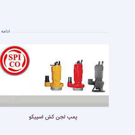
ادامه
پمپ لجن كش اسپيكو