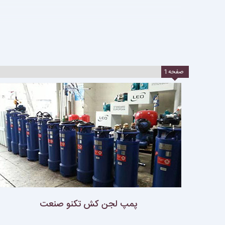
صفحه
1
پمپ لجن كش تكنو صنعت