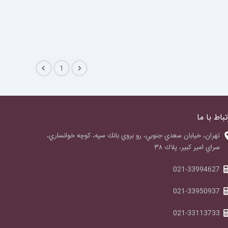
1
تباط با ما
‌تهران، خيابان سعدي جنوبي، رو بروي بانك سپه، كوچه خوانساري،
سراي امير كبير، پلاك ٣٨
021-33994627
021-33950937
021-33113733