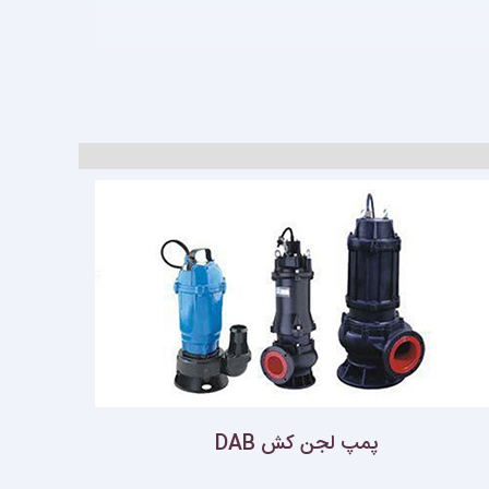
پمپ لجن كش DAB