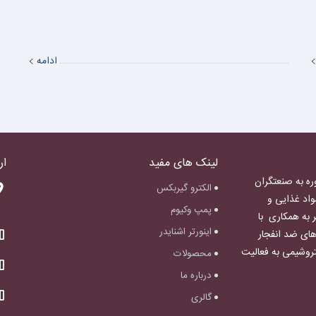
ادامه
لینک های مفید
ار
ره به صنعتگران
الکترو گیربکس
مواد غذایی و
پمپ وکیوم
به همکاری با
اینورتر اشنایدر
های ضد انفجار
از، پتروشیمی به فعالیت
محصولات
درباره ما
گالری