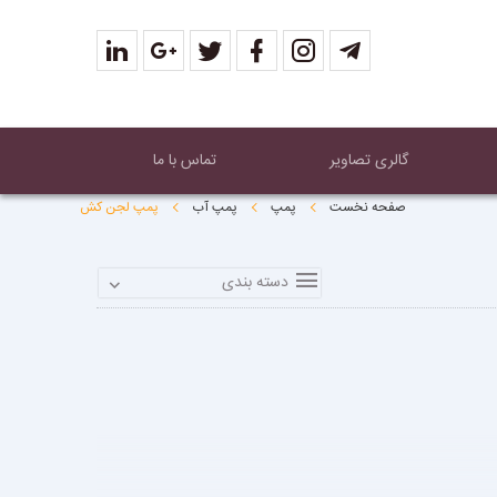
گالری تصاویر
تماس با ما
صفحه نخست
پمپ
پمپ آب
پمپ لجن کش
دسته بندی