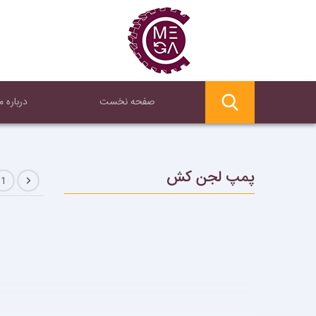
صفحه نخست
درباره ما
پمپ لجن کش
1