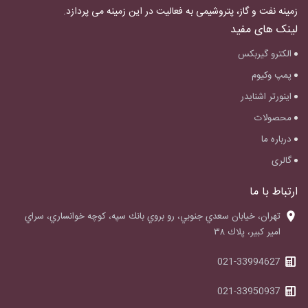
زمینه نفت و گاز، پتروشیمی به فعالیت در این زمینه می پردازد.
لینک های مفید
الکترو گیربکس
پمپ وکیوم
اینورتر اشنایدر
محصولات
درباره ما
گالری
ارتباط با ما
‌تهران، خيابان سعدي جنوبي، رو بروي بانك سپه، كوچه خوانساري، سراي
امير كبير، پلاك ٣٨
021-33994627
021-33950937