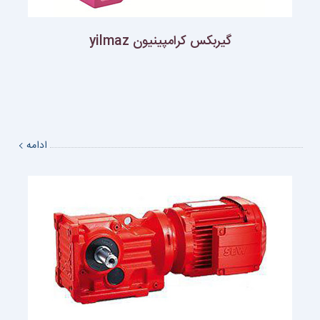
گيربكس كرامپينيون yilmaz
ادامه