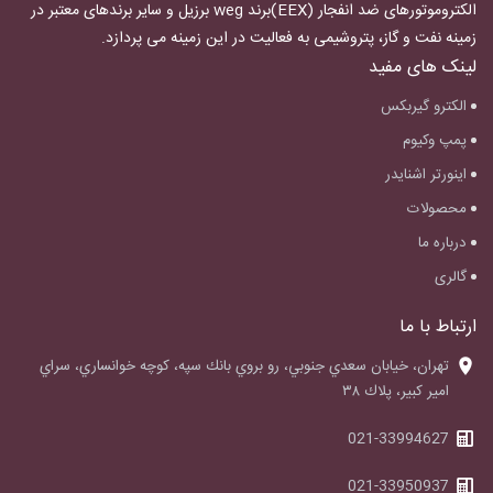
الکتروموتورهای ضد انفجار
(EEX)برند weg برزیل و سایر برندهای معتبر در
زمینه نفت و گاز، پتروشیمی به فعالیت در این زمینه می پردازد.
لینک های مفید
الکترو گیربکس
پمپ وکیوم
اینورتر اشنایدر
محصولات
درباره ما
گالری
ارتباط با ما
‌تهران، خيابان سعدي جنوبي، رو بروي بانك سپه، كوچه خوانساري، سراي
امير كبير، پلاك ٣٨
021-33994627
021-33950937