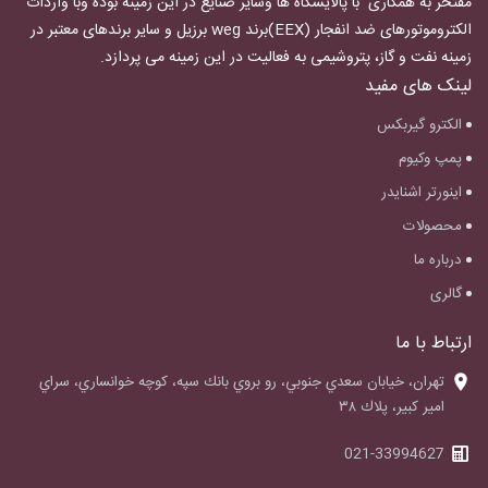
مفتخر به همکاری با پالایشگاه ها وسایر صنایع در این زمینه بوده وبا واردات
الکتروموتورهای ضد انفجار
(EEX)برند weg برزیل و سایر برندهای معتبر در
زمینه نفت و گاز، پتروشیمی به فعالیت در این زمینه می پردازد.
لینک های مفید
الکترو گیربکس
پمپ وکیوم
اینورتر اشنایدر
محصولات
درباره ما
گالری
ارتباط با ما
‌تهران، خيابان سعدي جنوبي، رو بروي بانك سپه، كوچه خوانساري، سراي
امير كبير، پلاك ٣٨
021-33994627