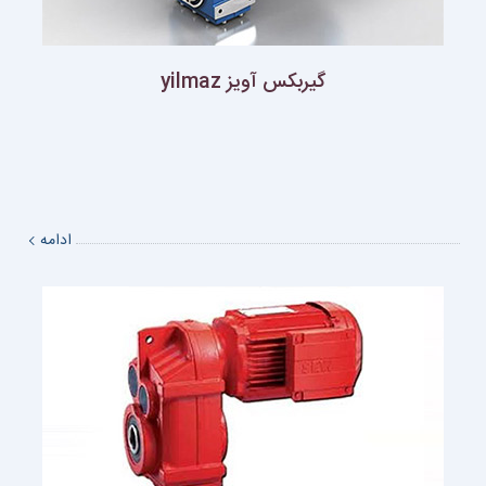
گيربكس آويز yilmaz
ادامه