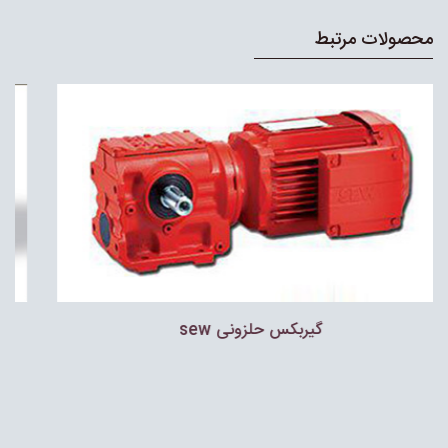
محصولات مرتبط
گيربكس حلزونى sew