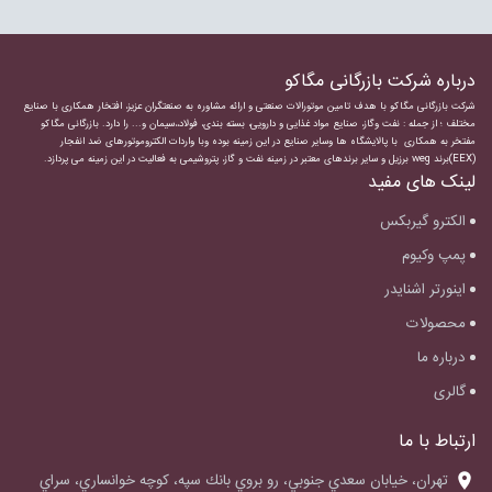
درباره شرکت بازرگانی مگاکو
شرکت بازرگانی مگاکو با هدف تامین موتورالات صنعتی و ارائه مشاوره به صنعتگران عزیز، افتخار همکاری با صنایع
مختلف ؛ از جمله : نفت وگاز، صنایع مواد غذایی و دارویی، بسته بندی، فولاد،،سیمان و... را دارد.
بازرگانی مگاکو
مفتخر به همکاری با پالایشگاه ها وسایر صنایع در این زمینه بوده وبا واردات
الکتروموتورهای ضد انفجار
(EEX)برند weg برزیل و سایر برندهای معتبر در زمینه نفت و گاز، پتروشیمی به فعالیت در این زمینه می پردازد.
لینک های مفید
الکترو گیربکس
پمپ وکیوم
اینورتر اشنایدر
محصولات
درباره ما
گالری
ارتباط با ما
‌تهران، خيابان سعدي جنوبي، رو بروي بانك سپه، كوچه خوانساري، سراي