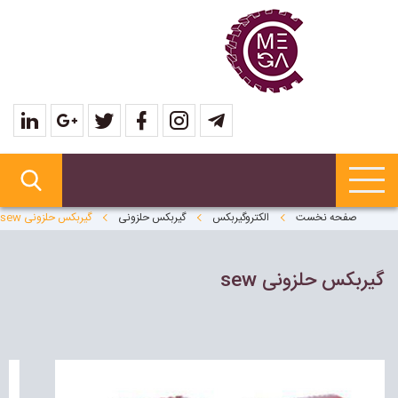
صفحه نخست
الکتروگیربکس
گیربکس حلزونی
گيربكس حلزونى sew
گيربكس حلزونى sew