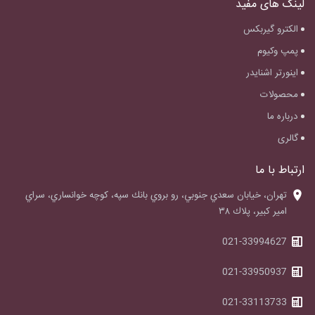
لینک های مفید
الکترو گیربکس
پمپ وکیوم
اینورتر اشنایدر
محصولات
درباره ما
گالری
ارتباط با ما
‌تهران، خيابان سعدي جنوبي، رو بروي بانك سپه، كوچه خوانساري، سراي
امير كبير، پلاك ٣٨
021-33994627
021-33950937
021-33113733