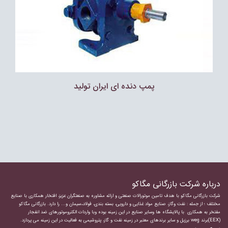
پمپ دنده اى ايران توليد
درباره شرکت بازرگانی مگاکو
شرکت بازرگانی مگاکو با هدف تامین موتورالات صنعتی و ارائه مشاوره به صنعتگران عزیز، افتخار همکاری با صنایع
مختلف ؛ از جمله : نفت وگاز، صنایع مواد غذایی و دارویی، بسته بندی، فولاد،،سیمان و... را دارد.
بازرگانی مگاکو
مفتخر به همکاری با پالایشگاه ها وسایر صنایع در این زمینه بوده وبا واردات
الکتروموتورهای ضد انفجار
(EEX)برند weg برزیل و سایر برندهای معتبر در زمینه نفت و گاز، پتروشیمی به فعالیت در این زمینه می پردازد.