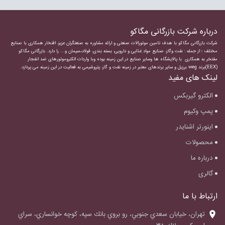
درباره شرکت بازرگانی مگاکو
شرکت بازرگانی مگاکو با هدف تامین موتورالات صنعتی و ارائه مشاوره به صنعتگران عزیز، افتخار همکاری با صنایع
مختلف ؛ از جمله : نفت وگاز، صنایع مواد غذایی و دارویی، بسته بندی، فولاد،،سیمان و... را دارد.
بازرگانی مگاکو
مفتخر به همکاری با پالایشگاه ها وسایر صنایع در این زمینه بوده وبا واردات
الکتروموتورهای ضد انفجار
(EEX)برند weg برزیل و سایر برندهای معتبر در زمینه نفت و گاز، پتروشیمی به فعالیت در این زمینه می پردازد.
لینک های مفید
الکترو گیربکس
پمپ وکیوم
اینورتر اشنایدر
محصولات
درباره ما
گالری
ارتباط با ما
‌تهران، خيابان سعدي جنوبي، رو بروي بانك سپه، كوچه خوانساري، سراي